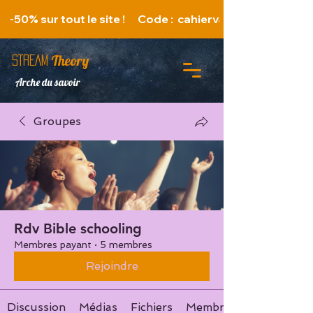
   -50% sur tout le site !      Code :  cahiervacances 
Theory
STREAM
Arche du savoir
Groupes
Rdv Bible schooling
Membres payant
·
5 membres
Rejoindre
Discussion
Médias
Fichiers
Membres