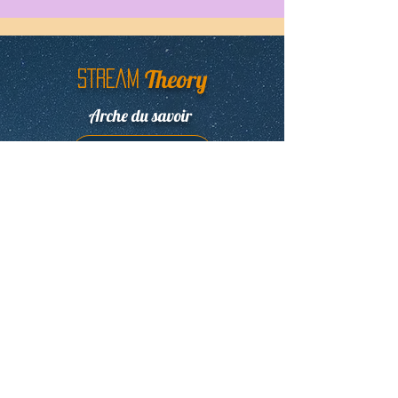
Theory
STREAM
Arche du savoir
Newsletter
E-learning
E-learning, Linguistique , Symbolisme,
Civilisation ancienne, Numérologie,
Science Unifiée.
FAQ