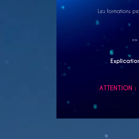
Les formations pe
=> 
Explicatio
ATTENTION : I