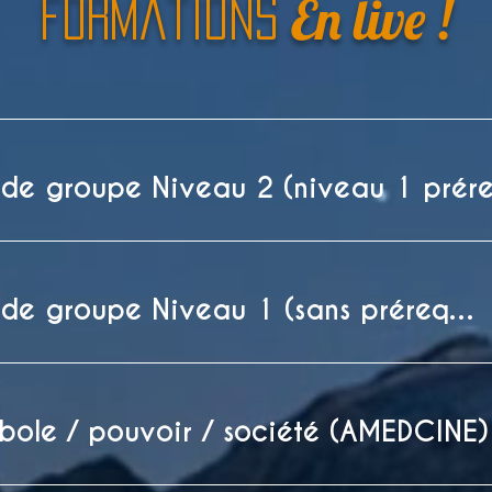
En live !
Formations
Coaching de groupe Niveau 1 (sans prérequis)
mbole / pouvoir / société (AMEDCINE)