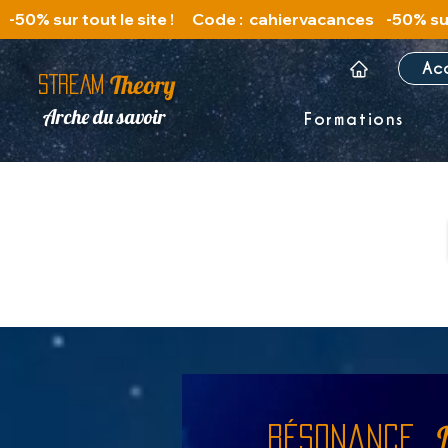
   -50% sur tout le site !      Code :  cahiervacances 
Ac
Theory
STREAM
Arche du savoir
Formations
RÉSonance