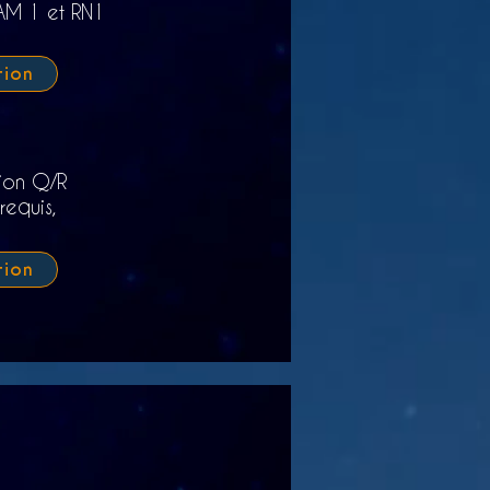
AM 1 et RN1
tion
sion Q/R
equis,
tion