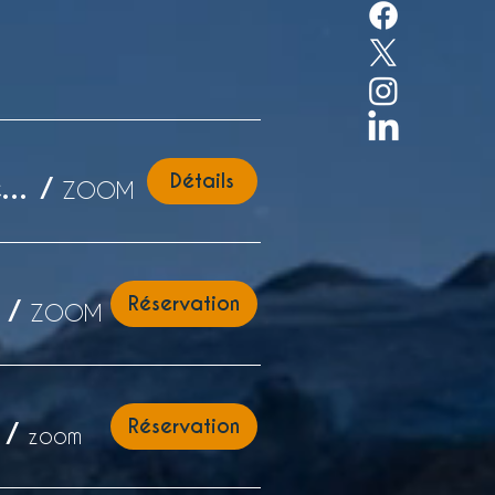
Détails
Coaching de groupe Niveau 2 (niveau 1 prérequis)
/
ZOOM
Réservation
/
ZOOM
Réservation
/
zoom