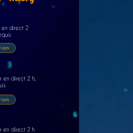
r en direct 2
equis
tion
r en direct 2 h,
uis
tion
r en direct 2 h