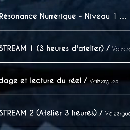
Formation Résonance Numérique - Niveau 1 (3h d'atelier / format mixte)
STREAM 1 (3 heures d'atelier)
/
Valzer
age et lecture du réel
/
Valzergues
STREAM 2 (Atelier 3 heures)
/
Valzergu