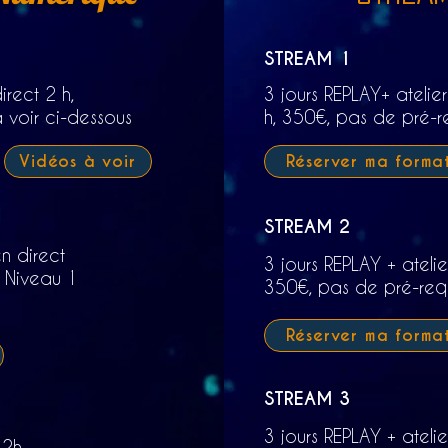
STREAM 1
irect 2 h,
3 jours REPLAY
+ atelie
 voir ci-dessous
h,
350€, pas de pré-r
Vidéos à voir
Réserver ma forma
STREAM 2
en direct
3 jours REPLAY + atelie
,
Niveau 1
350€, pas de pré-req
Réserver ma forma
STREAM 3
3 jours REPLAY + atelie
2h,