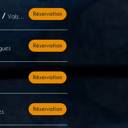
Réservation
/
Valzergues
Réservation
gues
Réservation
Réservation
es