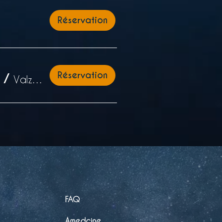
Réservation
Réservation
/
Valzergues
FAQ
Amedcine