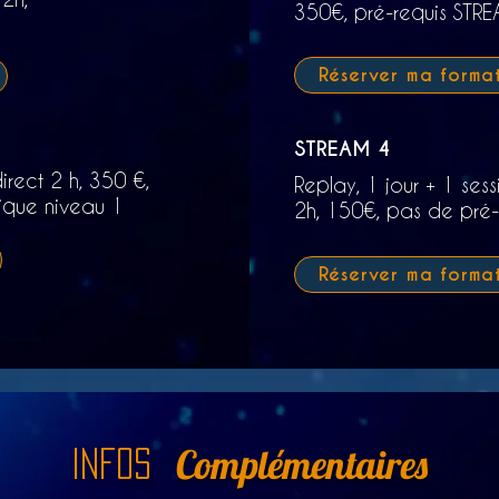
350€, pré-requis STRE
Réserver ma forma
STREAM 4
irect 2 h, 350 €,
Replay, 1 jour + 1 ses
ique niveau 1
2h,
150€,
pas de pré-r
Réserver ma forma
Complémentaires
Infos