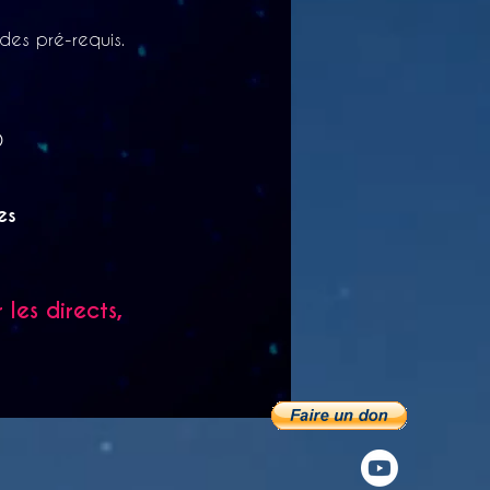
des pré-requis.

les
les directs,