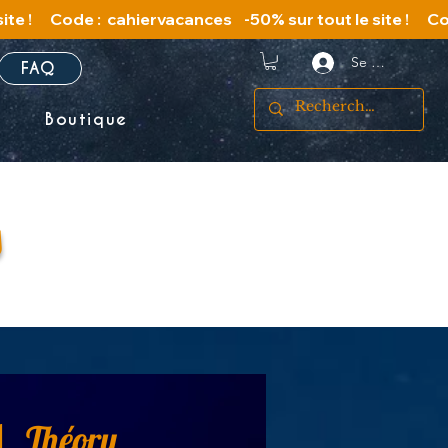
Se connecter
FAQ
s
Boutique
s
Théory
AM