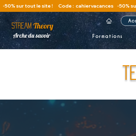
   -50% sur tout le site !      Code :  cahiervacances 
Ac
Theory
STREAM
Arche du savoir
Formations
T