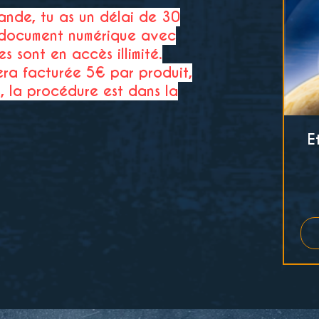
nde, tu as un délai de 30
e document numérique avec
es sont en accès illimité.
ra facturée 5€ par produit,
, la procédure est dans la
E