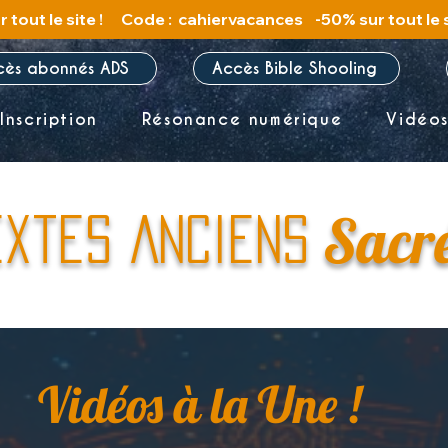
cès abonnés ADS
Accès Bible Shooling
Inscription
Résonance numérique
Vidéo
Sacr
extes Anciens
Vidéos à la Une !