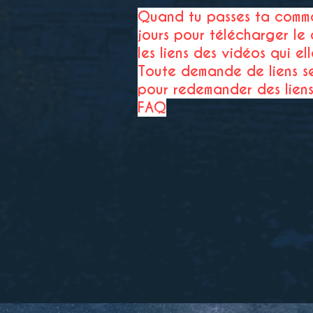
Quand tu passes ta comma
jours pour télécharger l
les liens des vidéos qui ell
Toute demande de liens se
pour redemander des liens
FAQ