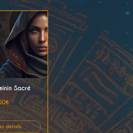
minin Sacré
Prix
00€
es détails