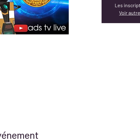
Les inscrip
Voir aut
événement