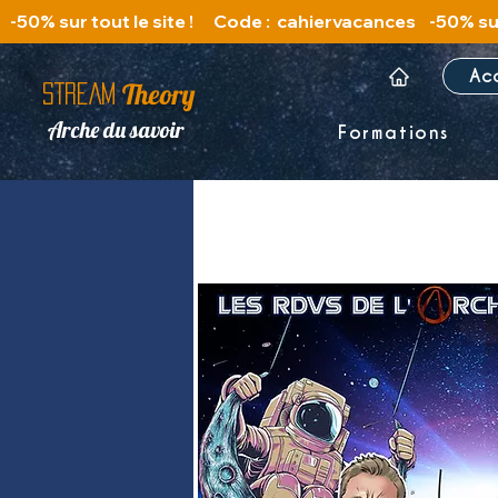
   -50% sur tout le site !      Code :  cahiervacances 
Ac
Theory
STREAM
Arche du savoir
Formations