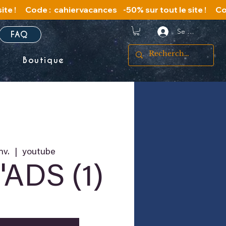
Se connecter
FAQ
s
Boutique
nv.
  |  
youtube
'ADS (1)