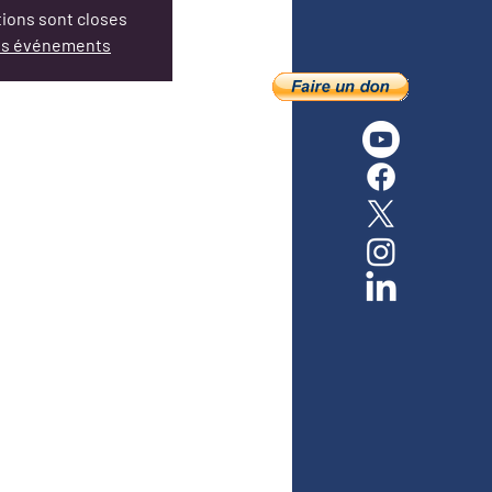
tions sont closes
res événements