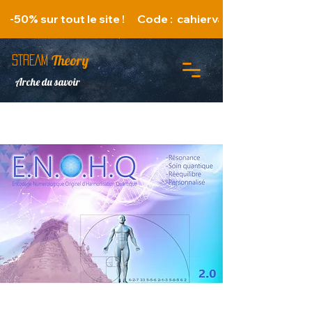
   -50% sur tout le site !      Code :  cahiervacances 
Theory
STREAM
Arche du savoir