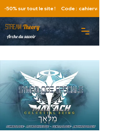
   -50% sur tout le site !      Code :  cahiervacances 
Theory
STREAM
Arche du savoir