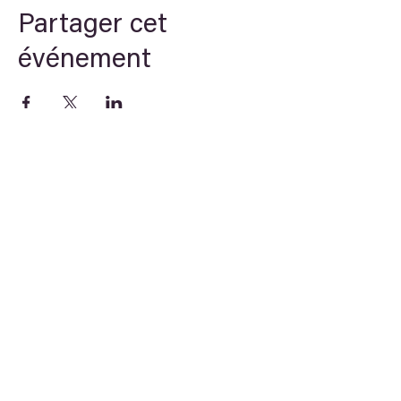
Partager cet
événement
Theory
STREAM
Arche du savoir
Newsletter
E-learning
E-learning, Linguistique , Symbolisme,
Civilisation ancienne, Numérologie,