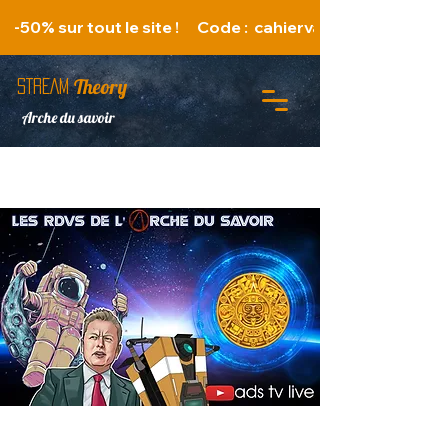
   -50% sur tout le site !      Code :  cahiervacances 
Theory
STREAM
Arche du savoir