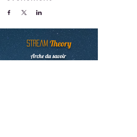
Theory
STREAM
Arche du savoir
Newsletter
E-learning
E-learning, Linguistique , Symbolisme,
Civilisation ancienne, Numérologie,
Science Unifiée.