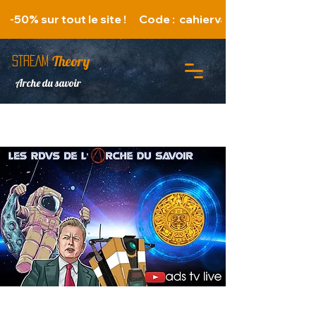
   -50% sur tout le site !      Code :  cahiervacances 
Theory
STREAM
Arche du savoir