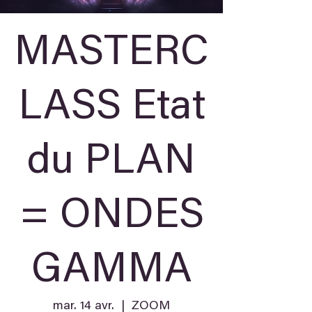
MASTERC
LASS Etat
du PLAN
= ONDES
GAMMA
mar. 14 avr.
  |  
ZOOM