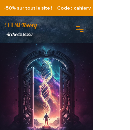
   -50% sur tout le site !      Code :  cahiervacances 
Theory
STREAM
Arche du savoir