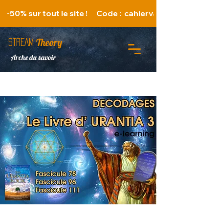
   -50% sur tout le site !      Code :  cahiervacances 
Theory
STREAM
Arche du savoir