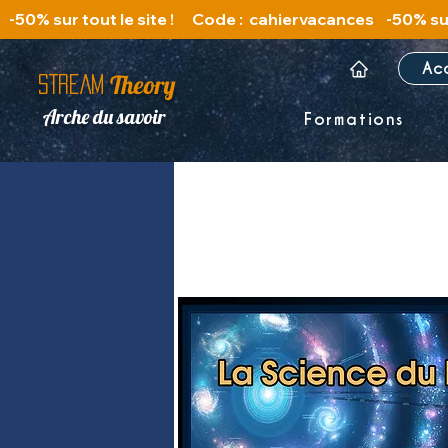
   -50% sur tout le site !      Code :  cahiervacances 
Ac
Theory
STREAM
Arche du savoir
Formations