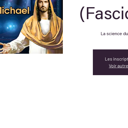
(Fasci
Les inscrip
Voir aut