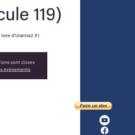
cule 119)
tions sont closes
res événements