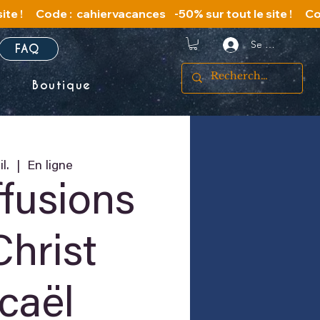
Se connecter
FAQ
s
Boutique
il.
  |  
En ligne
ffusions
Christ
caël