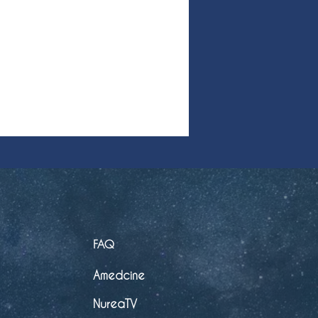
FAQ
Amedcine
NureaTV