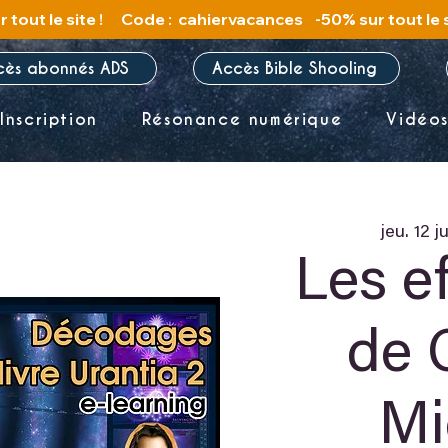
cès abonnés ADS
Accès Bible Shooling
Inscription
Résonance numérique
Vidéo
jeu. 12 ju
Les e
de 
Mi