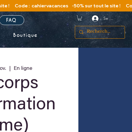
Se connecter
FAQ
s
Boutique
ov.
  |  
En ligne
corps
ormation
Âme)