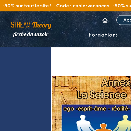
   -50% sur tout le site !      Code :  cahiervacances 
Ac
Theory
STREAM
Arche du savoir
Formations