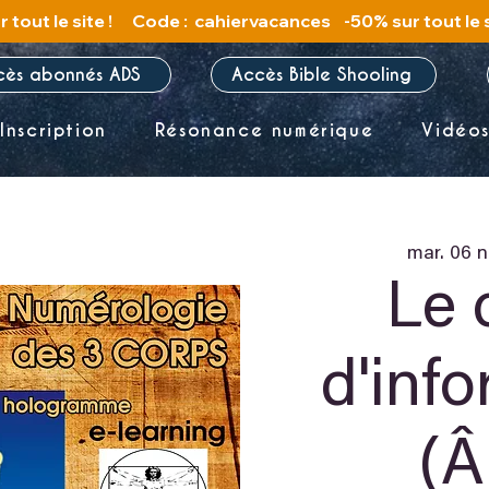
cès abonnés ADS
Accès Bible Shooling
Inscription
Résonance numérique
Vidéo
mar. 06 n
Le 
d'inf
(