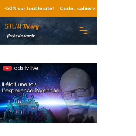
   -50% sur tout le site !      Code :  cahiervacances 
Theory
STREAM
Arche du savoir