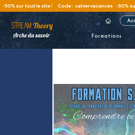
   -50% sur tout le site !      Code :  cahiervacances 
Ac
Theory
STREAM
Arche du savoir
Formations