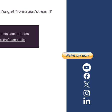
 l'onglet "formation/stream 1"
tions sont closes
res événements