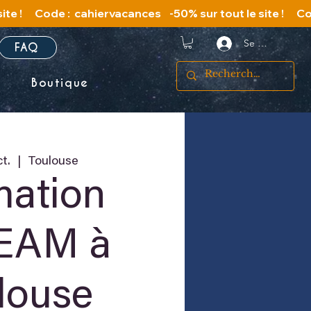
Se connecter
FAQ
s
Boutique
t.
  |  
Toulouse
mation
EAM à
louse