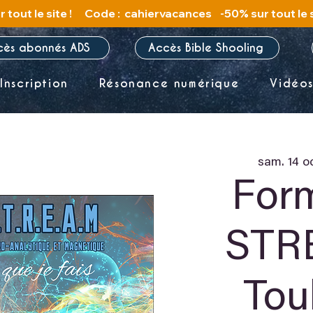
cès abonnés ADS
Accès Bible Shooling
Inscription
Résonance numérique
Vidéo
sam. 14 oc
For
STR
Tou