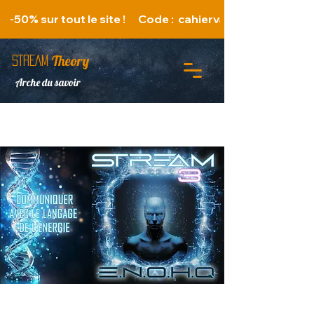
   -50% sur tout le site !      Code :  cahiervacances 
Theory
STREAM
Arche du savoir