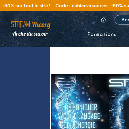
   -50% sur tout le site !      Code :  cahiervacances 
Ac
Theory
STREAM
Arche du savoir
Formations