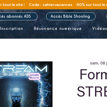
cès abonnés ADS
Accès Bible Shooling
Inscription
Résonance numérique
Vidéo
sam. 08 
For
STR