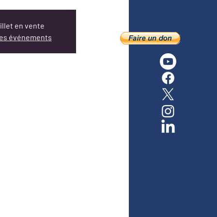
llet en vente
tres événements