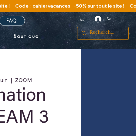
Se connecter
FAQ
s
Boutique
juin
  |  
ZOOM
mation
EAM 3