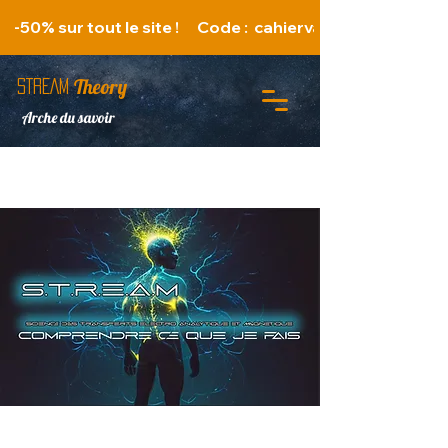
   -50% sur tout le site !      Code :  cahiervacances 
Theory
STREAM
Arche du savoir