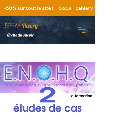
   -50% sur tout le site !      Code :  cahiervacances 
Theory
STREAM
Arche du savoir