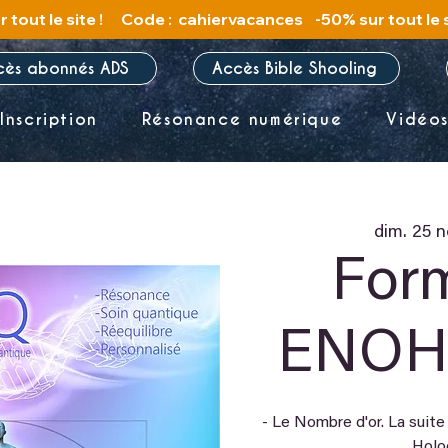
cès abonnés ADS
Accès Bible Shooling
Inscription
Résonance numérique
Vidéo
dim. 25 n
For
ENOHQ
- Le Nombre d'or. La suite
Holo