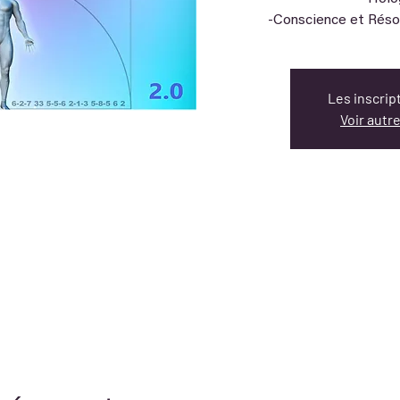
-Conscience et Réson
Les inscrip
Voir aut