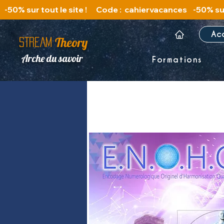
   -50% sur tout le site !      Code :  cahiervacances 
Ac
Theory
STREAM
Arche du savoir
Formations