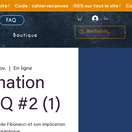
Se connecter
FAQ
s
Boutique
ov.
  |  
En ligne
mation
 #2 (1)
 de Fibonacci et son implication
graphique.