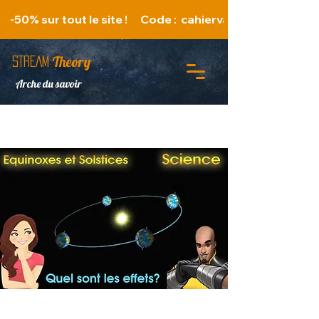
   -50% sur tout le site !      Code :  cahiervacances 
Theory
STREAM
Arche du savoir