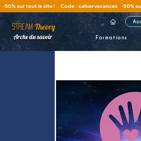
   -50% sur tout le site !      Code :  cahiervacances 
Ac
Theory
STREAM
Arche du savoir
Formations