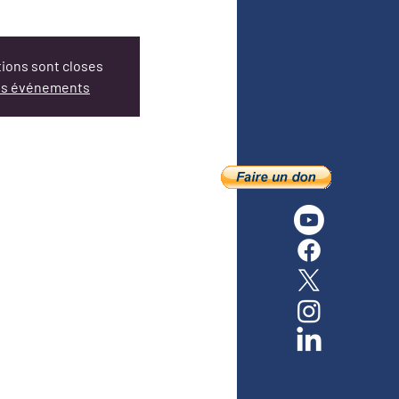
tions sont closes
res événements