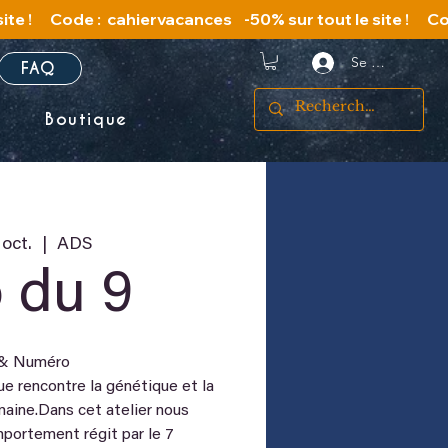
Se connecter
FAQ
s
Boutique
 oct.
  |  
ADS
 du 9
& Numéro
e rencontre la génétique et la
aine.Dans cet atelier nous
portement régit par le 7