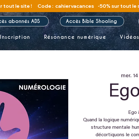
cès abonnés ADS
Accès Bible Shooling
Inscription
Résonance numérique
Vidéo
mer. 14
Ego
Ego 
Quand la logique numériqu
structure mentale hum
décortiquons le com