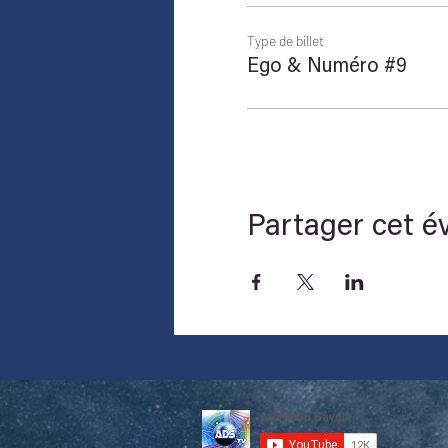
Type de billet
Ego & Numéro #9
Partager cet 