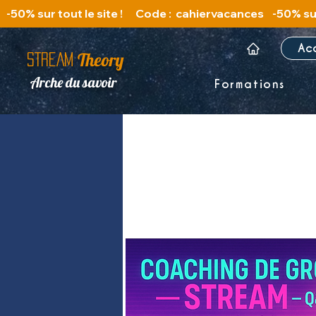
   -50% sur tout le site !      Code :  cahiervacances 
Ac
Theory
STREAM
Arche du savoir
Formations