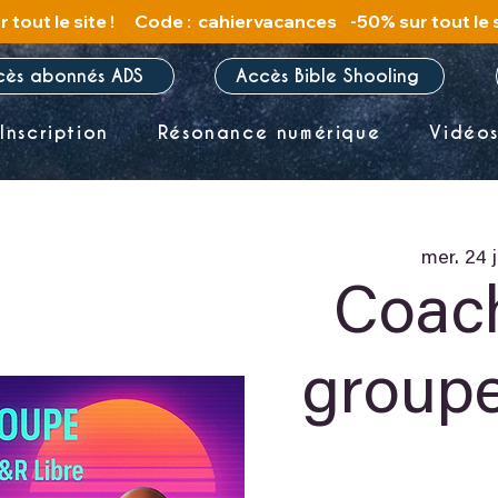
cès abonnés ADS
Accès Bible Shooling
Inscription
Résonance numérique
Vidéo
mer. 24 j
Coac
group