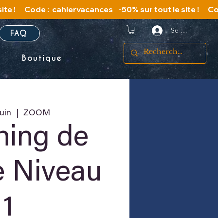
Se connecter
FAQ
s
Boutique
uin
  |  
ZOOM
hing de
e Niveau
1