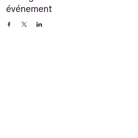
événement
Theory
STREAM
Arche du savoir
Newsletter
E-learning
E-learning, Linguistique , Symbolisme,
Civilisation ancienne, Numérologie,
Science Unifiée.