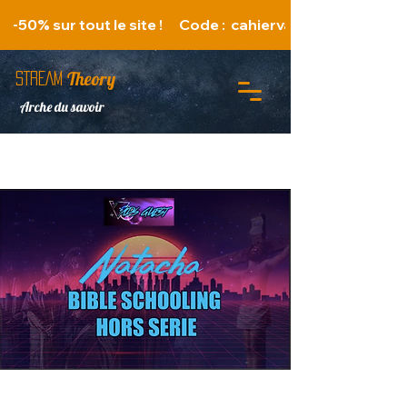
   -50% sur tout le site !      Code :  cahiervacances 
Theory
STREAM
Arche du savoir