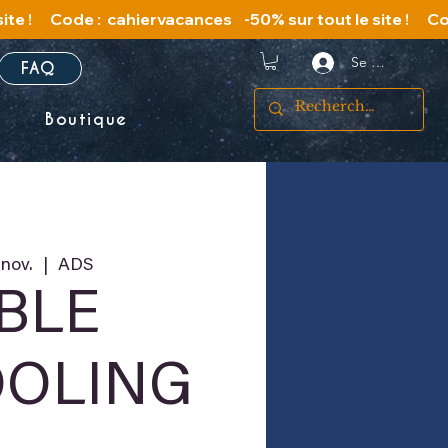
Se connecter
FAQ
s
Boutique
 nov.
  |  
ADS
IBLE
OLING