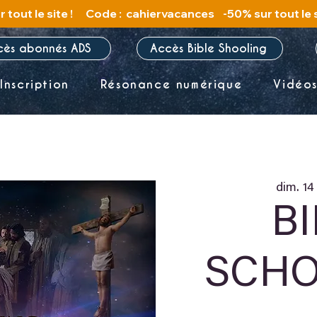
cès abonnés ADS
Accès Bible Shooling
Inscription
Résonance numérique
Vidéo
dim. 14
B
SCHO