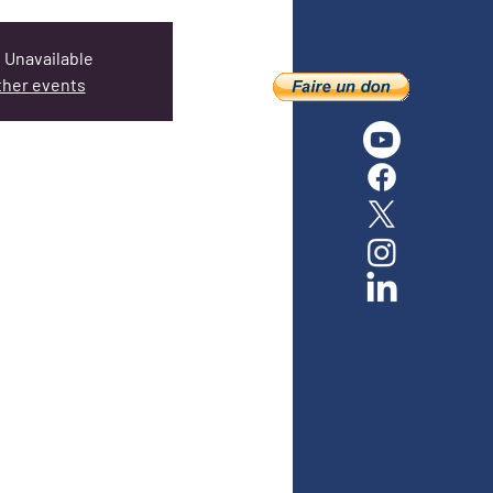
 Unavailable
ther events