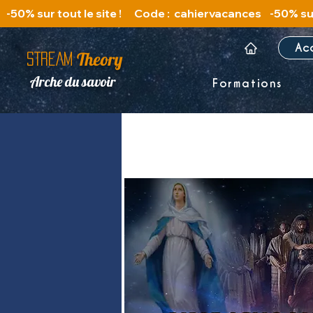
   -50% sur tout le site !      Code :  cahiervacances 
Ac
Theory
STREAM
Arche du savoir
Formations