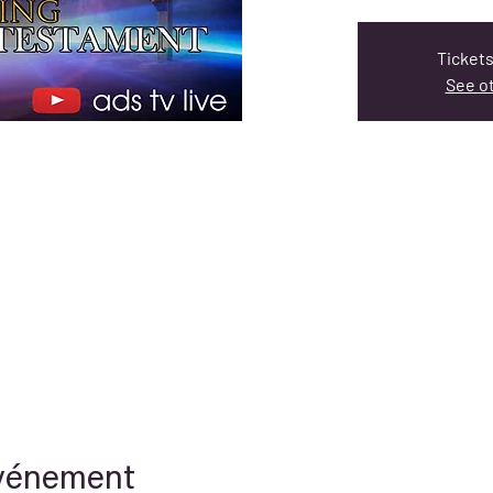
Tickets
See o
événement