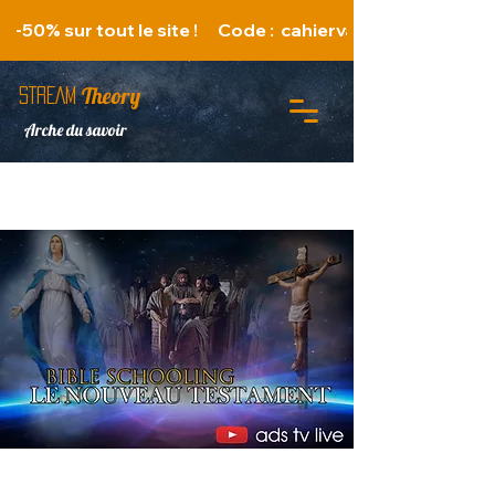
   -50% sur tout le site !      Code :  cahiervacances 
Theory
STREAM
Arche du savoir