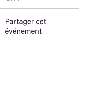
Partager cet
événement
Theory
STREAM
Arche du savoir
Newsletter
E-learning