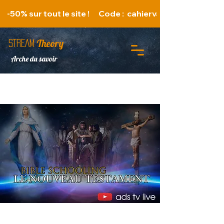
   -50% sur tout le site !      Code :  cahiervacances 
Theory
STREAM
Arche du savoir