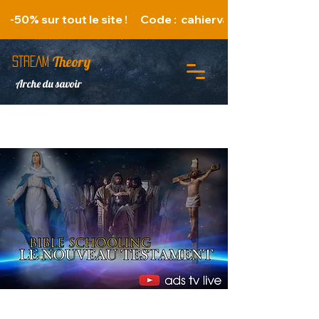
   -50% sur tout le site !      Code :  cahiervacances 
Theory
STREAM
Arche du savoir