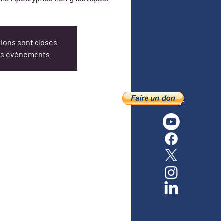
tions sont closes
res événements