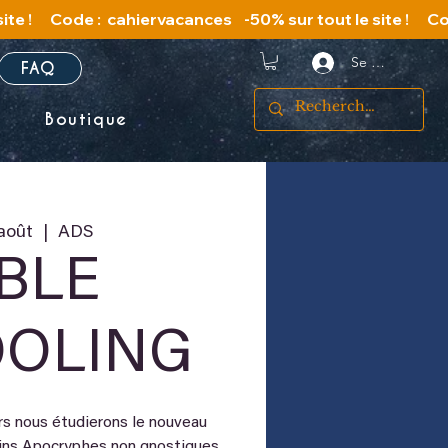
Se connecter
FAQ
s
Boutique
 août
  |  
ADS
IBLE
OLING
rs nous étudierons le nouveau
ains Apocryphes non gnostiques