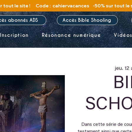
cès abonnés ADS
Accès Bible Shooling
Inscription
Résonance numérique
Vidéo
jeu. 12
B
SCHO
Dans cette série de cou
testament ainsi que cert