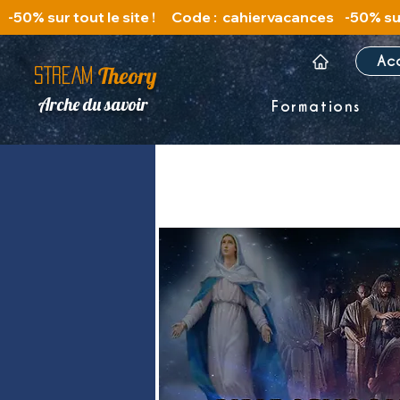
   -50% sur tout le site !      Code :  cahiervacances 
Ac
Theory
STREAM
Arche du savoir
Formations