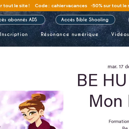
cès abonnés ADS
Accès Bible Shooling
Inscription
Résonance numérique
Vidéo
mar. 17 d
BE HU
Mon 
Formation
Be