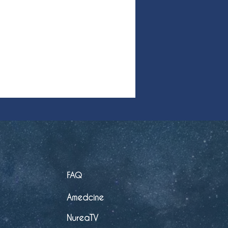
FAQ
Amedcine
NureaTV