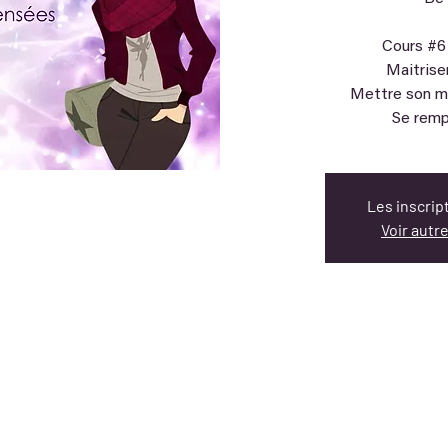
Cours #6
Maitrise
Mettre son me
Se rempl
Les inscrip
Voir aut