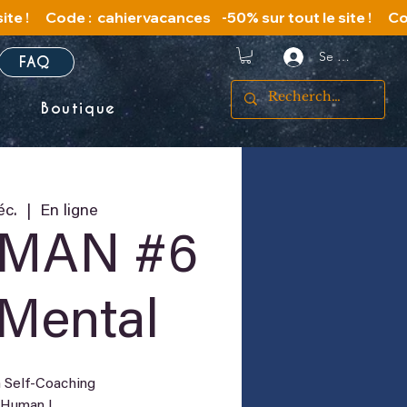
Se connecter
FAQ
s
Boutique
éc.
  |  
En ligne
MAN #6
Mental
 Self-Coaching
 Human I