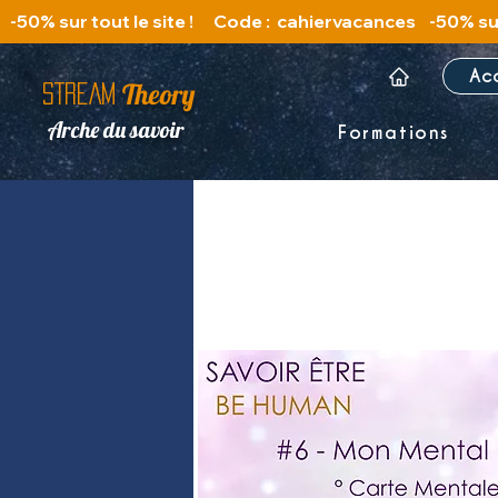
   -50% sur tout le site !      Code :  cahiervacances 
Ac
Theory
STREAM
Arche du savoir
Formations