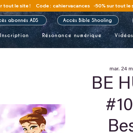
cès abonnés ADS
Accès Bible Shooling
Inscription
Résonance numérique
Vidéo
mar. 24 m
BE 
#1
Be