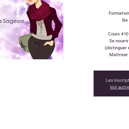
Formation
Be
Cours #10
Se nourri
(distinguer 
Maitriser
Les inscrip
Voir aut