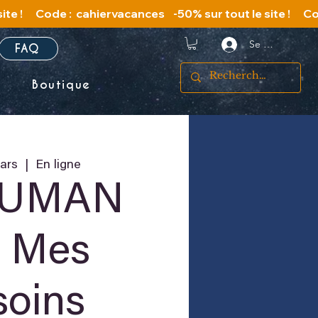
Se connecter
FAQ
s
Boutique
ars
  |  
En ligne
HUMAN
0 Mes
soins