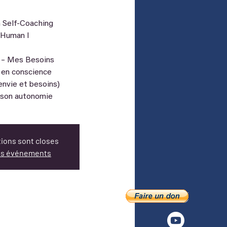
 Self-Coaching
 Human I
 – Mes Besoins
r en conscience
envie et besoins)
 son autonomie
tions sont closes
res événements