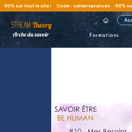
   -50% sur tout le site !      Code :  cahiervacances 
Ac
Theory
STREAM
Arche du savoir
Formations