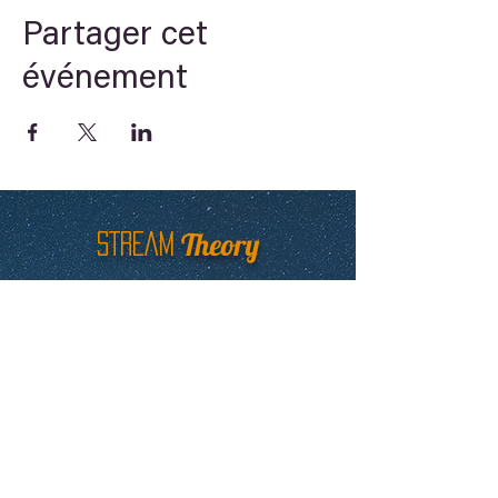
Partager cet
événement
Theory
STREAM
Arche du savoir
Newsletter
E-learning
E-learning, Linguistique , Symbolisme,
Civilisation ancienne, Numérologie,