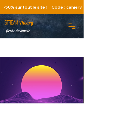
   -50% sur tout le site !      Code :  cahiervacances 
Theory
STREAM
Arche du savoir