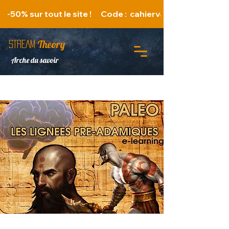
   -50% sur tout le site !      Code :  cahiervacances 
Theory
STREAM
Arche du savoir