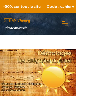
   -50% sur tout le site !      Code :  cahiervacances 
Theory
STREAM
Arche du savoir