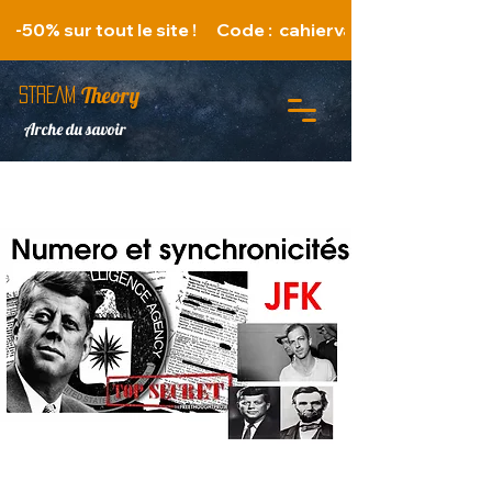
   -50% sur tout le site !      Code :  cahiervacances 
Theory
STREAM
Arche du savoir