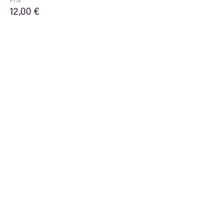
12,00 €
Partager cet
événement
Theory
STREAM
Arche du savoir
Newsletter