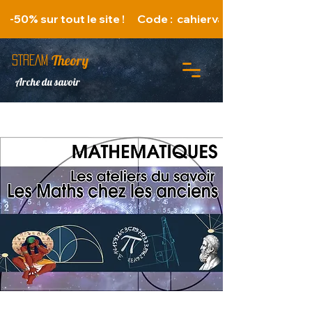
   -50% sur tout le site !      Code :  cahiervacances 
Theory
STREAM
Arche du savoir