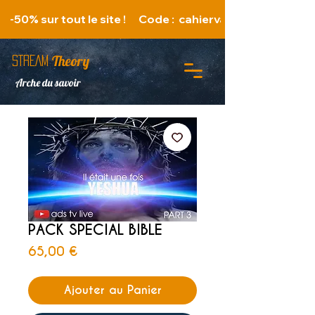
   -50% sur tout le site !      Code :  cahiervacances 
Theory
STREAM
Arche du savoir
PACK SPECIAL BIBLE
Prix
65,00 €
Ajouter au Panier