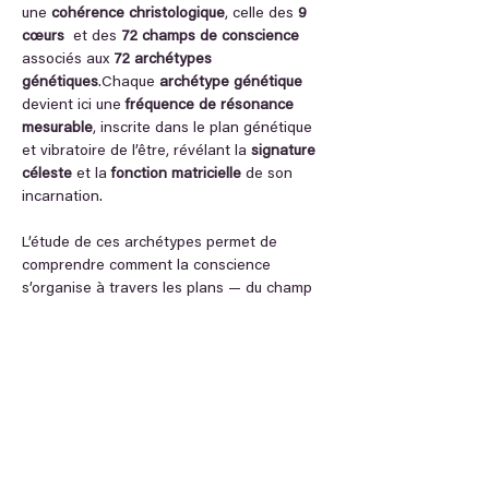
une 
cohérence christologique
, celle des 
9 
cœurs 
 et des 
72 champs de conscience
associés aux 
72 archétypes 
génétiques
.Chaque 
archétype génétique
devient ici une 
fréquence de résonance 
mesurable
, inscrite dans le plan génétique 
et vibratoire de l’être, révélant la 
signature 
céleste
 et la 
fonction matricielle
 de son 
incarnation.
L’étude de ces archétypes permet de 
comprendre comment la conscience 
s’organise à travers les plans — du champ 
adamique (3D) au champ de l’Esprit (5D) — 
en passant par les niveaux de 
fragmentation et…
En lire plus >
Partager cet