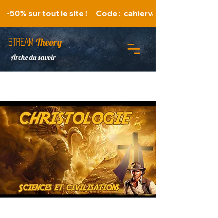
   -50% sur tout le site !      Code :  cahiervacances 
Theory
STREAM
Arche du savoir